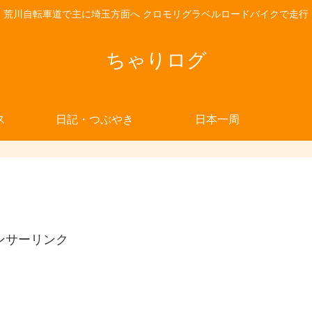
荒川自転車道で主に埼玉方面へ クロモリグラベルロードバイクで走行
ちゃりログ
ス
日記・つぶやき
日本一周
ンサーリンク