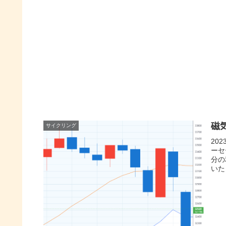
磁
サイクリング
20
ーセ
分の
いた