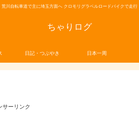
荒川自転車道で主に埼玉方面へ クロモリグラベルロードバイクで走行
ちゃりログ
ス
日記・つぶやき
日本一周
ンサーリンク