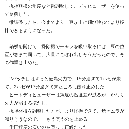
撹拌羽根の角度など微調整して、ディヒューザーを使っ
て焙煎した。
微調整したら、今までより、豆が上に飛び跳ねてより撹
拌できるようになった。
鍋横を開けて、掃除機でチャフを吸い取るには、豆の位
置が窓まで届いて、大量にこぼれ出しそうだったので、そ
の作業は止めた。
2バッチ目はずっと最高火力で、15分過ぎて1ハゼが来
て、2ハゼが17分過ぎて来たころに煎り止めした。
ヒートディヒューザーは鍋底の温度差が減るが、かなり
火力が弱まる様だし、
撹拌羽根を調整した方が、より撹拌できて、焼きムラが
減りそうなので、 もう使うのを止める。
千円程度の安いのを買って正解だった。