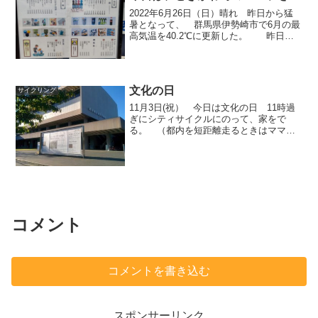
2022年6月26日（日）晴れ 昨日から猛
暑となって、 群馬県伊勢崎市で6月の最
高気温を40.2℃に更新した。 昨日は
部屋のエアコンが機能するかチェックし
た。 朝、タイヤに空気を入れて、10
分後ぐらいに確認したら後輪が40psiから
20...
文化の日
サイクリング
11月3日(祝） 今日は文化の日 11時過
ぎにシティサイクルにのって、家をで
る。 （都内を短距離走るときはママチ
ャリを使う。） R17で巣鴨へ。 散髪
したあと皇居方面へ向かう。 北の丸公
園の 東京国立近代美術館 へ初めて行
く。 ４階へ上がっ...
コメント
コメントを書き込む
スポンサーリンク