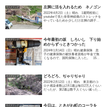
使ったのは初めてではないか？今年の夏
は更に暑そうだし、台風も大型になり、
左脚に活を入れるため ネノゴン
サイクリング
豪雨も増える...
2022年4月2日（土）晴れ 1週間程前に
youtubeで見た坐骨神経痛のストレッチを
やっているためか少しだけ左脚の調子が
良い。 東京ではまだ毎日コロナ感染者
が7000人以上出ているが、平日なら混ん
でないだろうと近所の温泉に行った。
前回、...
今年最初の坂 しろいし 下り始
サイクリング
めからずっときつかった
2024年1月14日（日）晴れ健康保険 息
子の健康保険の被扶養者資格が年金で無
くなるので、国民保険に入った。 15分
ぐらいで保険証が発行されたが、保険料
がいくらになるかまだ分からない。 役
所の職員は月3,4万円と言っていたが、そ
んなに取られ...
どろどろ、ぢゃりぢゃり
サイクリング
2022年2月12日（土）晴れ 東京都のコ
ロナ感染者数は2月1週は毎日2万人ぐらい
だったが、第2週は数千人ぐらい減った
か 3回目のワクチンを自分は3月から接
種できるので、予約した。 今回はほと
んどの接種会場でモデルナ社製なのでそ
れにした。 ...
今日は、ときがわ町のコーラを
サイクリング