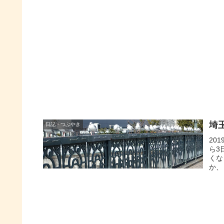
埼
日記・つぶやき
20
ら3
くな
か、