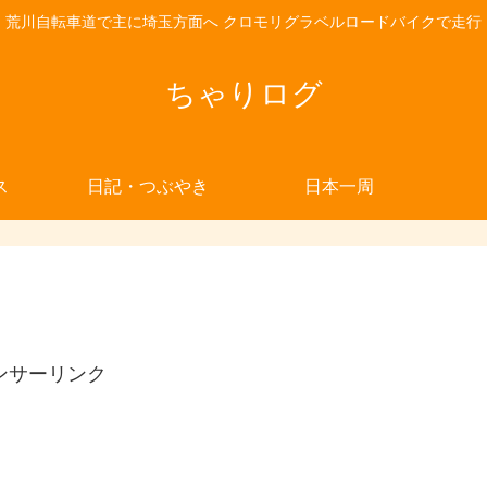
荒川自転車道で主に埼玉方面へ クロモリグラベルロードバイクで走行
ちゃりログ
ス
日記・つぶやき
日本一周
ンサーリンク