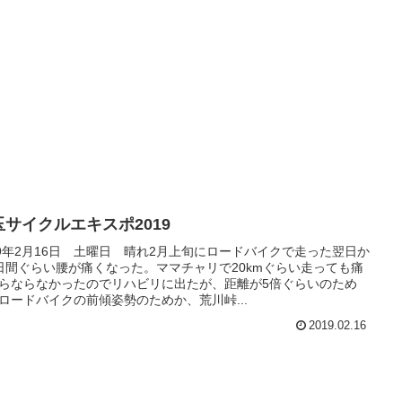
玉サイクルエキスポ2019
19年2月16日 土曜日 晴れ2月上旬にロードバイクで走った翌日か
日間ぐらい腰が痛くなった。ママチャリで20kmぐらい走っても痛
らならなかったのでリハビリに出たが、距離が5倍ぐらいのため
ロードバイクの前傾姿勢のためか、荒川峠...
2019.02.16