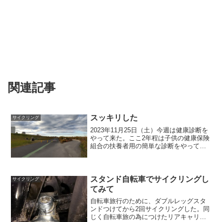
関連記事
スッキリした
サイクリング
2023年11月25日（土）今週は健康診断を
やって来た。ここ2年程は子供の健康保険
組合の扶養者用の簡単な診断をやってい
たが、今年は診断項目が多く、胃のレン
トゲンもある。病院に予約電話したら金
額追加で胃カメラに変更できるというの
でバリュウムは...
スタンド自転車でサイクリングし
サイクリング
てみて
自転車旅行のために、ダブルレッグスタ
ンドつけてから2回サイクリングした。同
じく自転車旅の為につけたリアキャリア