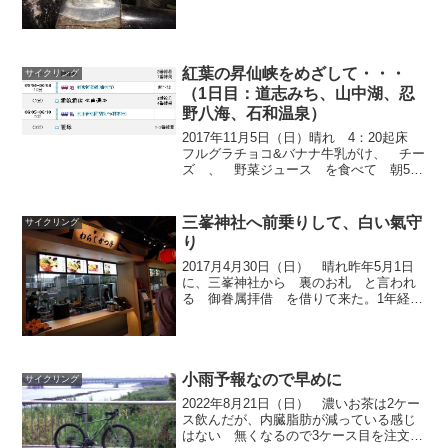
やフロントキャリアは外した。スタンド
もネジ1本外すだけでとれるのだが、つけ
るときは干渉しないように位置を調整し
ないとならないため面...
紅葉の昇仙峡をめざして・・・
サイクリング
（1日目：道志みち、山中湖、忍
野八海、石和温泉）
2017年11月5日（日）晴れ 4：20起床
フルグラチョコ&バナナ牛乳がけ、 チー
ズ 、 野菜ジュース を食べて 朝5：
05に輪行袋かついで行く。まだ暗い。
温度13℃台 神保町駅乗り換えで新宿線
ホームに行くと25℃あり、ジオライン長
三峯神社へ前乗りして、白い氣守
サイクリング
袖イ...
り
2017月4月30日（日） 晴れ昨年5月1日
に、三峯神社から 裏のお札 と言われ
る 御眷属拝借 を借りて来た。1年経つ
ので返しに行かなければならない。郵送
で返しても良い様だが、返しに行くな
ら、1日に白い氣守り を授かってくるこ
とを考えた。昨...
小雨予報なので早めに
サイクリング
2022年8月21日（日） 濃いお茶は2ケー
ス飲んだが、内臓脂肪が減っている感じ
はない 無くなるので3ケース目を注文し