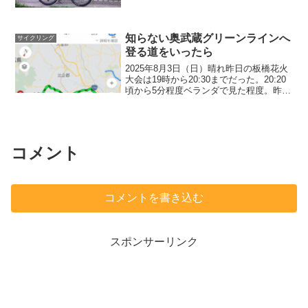
た。 600mlx24本入り。 この一ヶ月で
第三のビールは5本ぐらいしか飲んでいな
い。 飲まない分、体重が1kg低いだけ
で...
知らない奥武蔵グリーンラインへ
サイクリング
登る道をいったら
2025年8月3日（日）晴れ昨日の板橋花火
大会は19時から20:30までだった。20:20
頃から5分程度ベランダで見た程度。昨年
も先週のyoutubeはママ女医が最新論文を
説明するのを見た。線維芽細胞が衰える
ので鍛えると良いと言っていた。か...
コメント
コメントを書き込む
スポンサーリンク