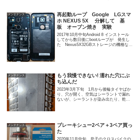
なことを本人が言っていた。 撥
水スプレーや撥水剤を使ったことはある
が、イマイチの性能だった。 たまた
再起動ループ Google LGスマ
メンテナンス
ま、ベンジン...
ホ NEXUS 5X 分解して 基
板 オーブン焼き 実験
2017年10月中旬Android 8 インストール
してから数日後にbootループが 発生し
た Nexus5X32GBストレージの機種なの
で、海外通販で4万円ぐらいだった。
(16GBストレージメモリの定価6万円ぐら
いのなら3万円ぐらいで買え...
もう我慢できない! 濡れた穴にぶ
メンテナンス
ち込んだ
2023年3月下旬 1月から後輪タイヤばか
り、穴が開く、空気はシーラントで漏れ
ないが、シーラントが染み出たり、乾い
て漏れなくなったりを繰り返している。
タイヤ交換後半年は何も起きなかった
が、その後2ヶ月の間に穴が次々開きとう
とう第4の穴まで開...
ブレーキシュー2ペア＋3ペア買っ
メンテナンス
た
2020年11月中旬 息子のクロスバイクの