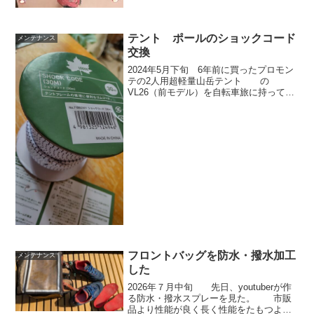
ジの調整が面倒で、一度替えるとしばら
くそのままにしていた。調整後、ふっと
ハンドルみたら、左が妙に曲がってい
テント ポールのショックコード
メンテナンス
た。一瞬、ハンドル...
交換
2024年5月下旬 6年前に買ったプロモン
テの2人用超軽量山岳テント の
VL26（前モデル）を自転車旅に持って行
っていた。 キャンプ場でも、同じテン
トをみかけないので、間違えることはな
い。 今年、5年ぶりに出したら、ショッ
クコードが伸び伸...
フロントバッグを防水・撥水加工
メンテナンス
した
2026年７月中旬 先日、youtuberが作
る防水・撥水スプレーを見た。 市販
品より性能が良く長く性能をたもつよう