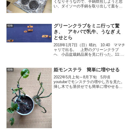
くなりそうなので、手鍋焙煎しようと思
い、ダイソーの手鍋を取り出して蓋をあ
けたら、取手の樹脂が割れて外れた。買
ったのは今年の4月で、何度目かの焙煎中
に蓋を開けた時、取手のネジがはずれ
た。その後、そのね...
グリーンクラブをミニ行って驚
植物
き、 アキバで乳牛、うなぎ え
とせとら
2018年1月7日（日）晴れ 10:40 ママチ
ャリで出る。 上野のグリーンクラブ
へ 小品盆栽銘品展を見に行った。11:40
到着一階でミニ盆栽の販売、鉢や道具の
販売していた。2階で展示。想像以上に小
さかった。小品と言っても15㎝前後の樹
姫モンステラ 簡単に増やせる
植物
高と...
2022年5月上旬～8月下旬 5月頃
youtubeでモンステラの増やし方を見た。
挿し木でも茎伏せでも簡単に増やせる様
だ。モンステラは2鉢持っているが、葉が
大きく増やすと部屋がジャングルの様に
なってしまう。ヒメモンステラが茎がだ
らしなく長く...