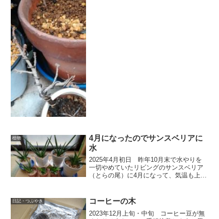
も落ちてしまった。 （上の鉢の隅の
枝。 下の五葉松も夏枯れてから葉が出
ない） その後、葉っぱが出てくる気配
もない。 ダメ...
4月になったのでサンスベリアに
植物
水
2025年4月初日 昨年10月末で水やりを
一切やめていたリビングのサンスベリア
（とらの尾）に4月になって、気温も上が
ってきたので、5ヶ月ぶりに水やりした。
（ここは関東地方）水やりしていなくて
も葉にシワが寄るとか異常は一切なかっ
コーヒーの木
日記・つぶやき
た。（1，2回...
2023年12月上旬・中旬 コーヒー豆が無