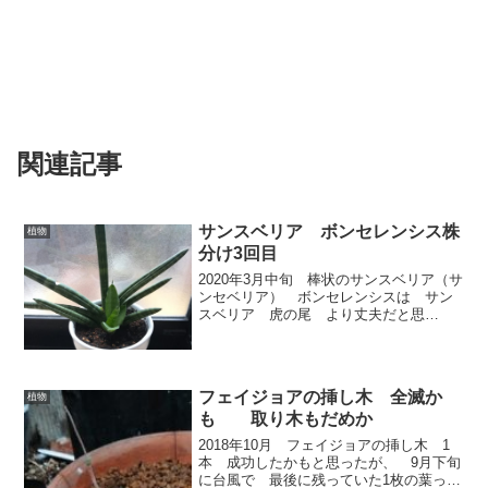
関連記事
サンスベリア ボンセレンシス株
植物
分け3回目
2020年3月中旬 棒状のサンスベリア（サ
ンセベリア） ボンセレンシスは サン
スベリア 虎の尾 より丈夫だと思
う。 虎の尾 は 3年連続 冬越えでき
ずに 根腐れして枯れてしまった。 枯
れそうな気がして冬になっても１，２ヶ
月たつと水やりしてし...
フェイジョアの挿し木 全滅か
植物
も 取り木もだめか
2018年10月 フェイジョアの挿し木 1
本 成功したかもと思ったが、 9月下旬
に台風で 最後に残っていた1枚の葉っぱ