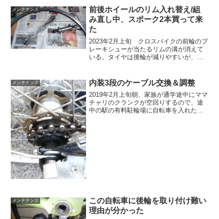
前後ホイールのリム入れ替え/組
メンテナンス
み直し中、スポーク2本買って来
た
2023年2月上旬 クロスバイクの前輪のブ
レーキシューが当たるリムの溝が消えて
いる。タイヤは後輪が減りやすいが、リ
ムブレーキのリムは前輪が減りやすい。
今回、タイヤ、チェーン、ディレーラー
ガード、ディレーラーハンガーを購入し
内装3段のケーブル交換＆調整
メンテナンス
て、延命させている...
2019年2月上旬朝、家族が通学途中にママ
チャリのクランクが空回りするので、途
中の駅の有料駐輪場に自転車を入れたと
Lineが来た。内装3段がいかれたのかと思
った。数ヶ月前に別の家族の電動アシス
ト自転車内装3段のローラーブレーキをメ
ンテした翌...
この自転車に後輪を取り付け難い
メンテナンス
理由が分かった