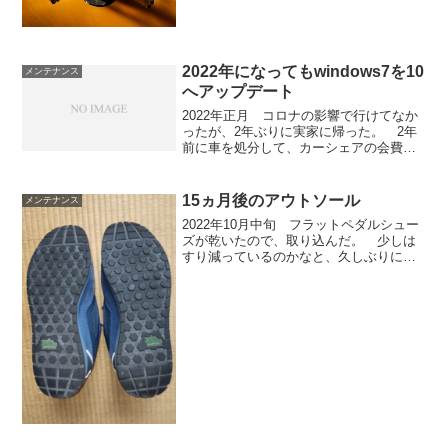
リした膝は、長さ3cm、幅2mmに渡り表
皮が無くなり窪んで赤くなってい
た。 ・ふくらはぎの上の外側に直径
3cmの擦り傷があり...
2022年になってもwindows7を10
メンテナンス
へアップデート
2022年正月 コロナの影響で行けてなか
ったが、2年ぶりに実家に帰った。 2年
前に車を処分して、カーシェアの会費を
毎月880円払っていたが、 コロナでどこ
も行けず、一度も使ったことなかった
が、今コロナが落ち着いているので 初
15ヵ月後のアウトソール
メンテナンス
めて使った。 2...
2022年10月中旬 フラットペダルシュー
ズが乾いたので、取り込んだ。 少しは
すり減っているのかなと、久しぶりに靴
底を見てみた。72回履いたが、全くと言
っていい程、すり減ってない。ペダルの
ギザギザの歯が丁度 デコボコの間にガ
ッチリ食い込むの...