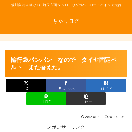
荒川自転車道で主に埼玉方面へ クロモリグラベルロードバイクで走行
ちゃりログ
輪行袋パンパン なので タイヤ固定ベ
ルト また替えた。
X
Facebook
はてブ
LINE
コピー
2018.01.21
2019.01.02
スポンサーリンク