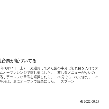
型台風が近づいてる
22年9月17日（土） 先週買って来た栗の半分は切れ目を入れてス
ムオーブンレンジで蒸し栗にした。 蒸し栗メニューがないの
蒸し芋のレシピ番号を選択したら、 30分ぐらいでできた。 出
半分は、更にオーブンで焼栗にした。 スプーン...
2022.09.17