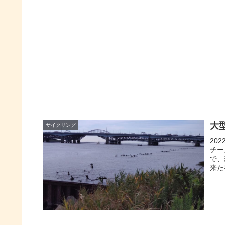
大
サイクリング
20
チー
で、
来た