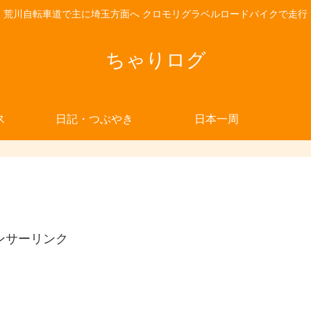
荒川自転車道で主に埼玉方面へ クロモリグラベルロードバイクで走行
ちゃりログ
ス
日記・つぶやき
日本一周
ンサーリンク