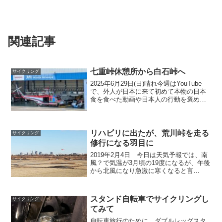
関連記事
七重峠休憩所から白石峠へ
サイクリング
2025年6月29日(日)晴れ今週はYouTube
で、外人が日本に来て初めて本物の日本
食を食べた動画や日本人の行動を褒めて
いる動画を沢山見た。 女は何歳まで出
来るかというのが出てきたので、見た。
それによると70歳台の14%がヤッテルと
言って...
リハビリに出たが、荒川峠を走る
サイクリング
修行になる羽目に
2019年2月4日 今日は天気予報では、南
風？で気温が3月頃の19度になるが、午後
から北風になり急激に寒くなると言
う。 2ヶ月ぐらいロードバイクに乗って
ない。ママチャリでは脚が痛くならない
が、更に前傾姿勢になるロードバイクで
スタンド自転車でサイクリングし
サイクリング
も痛くならないか...
てみて
自転車旅行のために、ダブルレッグスタ