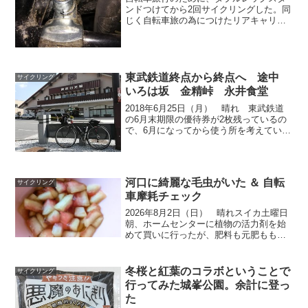
ンドつけてから2回サイクリングした。同
じく自転車旅の為につけたリアキャリア
やフロントキャリアは外した。スタンド
もネジ1本外すだけでとれるのだが、つけ
るときは干渉しないように位置を調整し
ないとならないため面...
東武鉄道終点から終点へ 途中
サイクリング
いろは坂 金精峠 永井食堂
2018年6月25日（月） 晴れ 東武鉄道
の6月末期限の優待券が2枚残っているの
で、6月になってから使う所を考えてい
た。 6月の朝のテレビでもつ煮込みの食
堂をやっていた。 何度かテレビで見た
ことがある群馬県の店。 先日、テント
泊用にソフトク...
河口に綺麗な毛虫がいた ＆ 自転
サイクリング
車摩耗チェック
2026年8月2日（日） 晴れスイカ土曜日
朝、ホームセンターに植物の活力剤を始
めて買いに行ったが、肥料も元肥ももう
無くなるので、来る前にAMAZONでみた
それら3点セットを買うことにした。折角
来たので、スーパーで今日も暑くなりそ
冬桜と紅葉のコラボということで
サイクリング
うなので、カ...
行ってみた城峯公園。余計に登っ
た