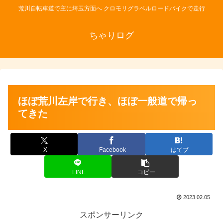
荒川自転車道で主に埼玉方面へ クロモリグラベルロードバイクで走行
ちゃりログ
ほぼ荒川左岸で行き、ほぼ一般道で帰っ
てきた
X
Facebook
はてブ
LINE
コピー
2023.02.05
スポンサーリンク