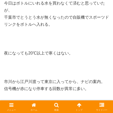
今日はボトルにいれる水を買わなくて済むと思っていた
が、
千葉市でとうとう水が無くなったので自販機でスポーツド
リンクをボトルへ入れる。
夜になっても20℃以上で寒くはない。
市川から江戸川渡って東京に入ってから、ナビの案内。
信号機が赤になり停車する回数が異常に多い。
千住新橋で荒川渡って、荒川CRで帰る。
メニュー
ホーム
検索
トップ
サイドバー