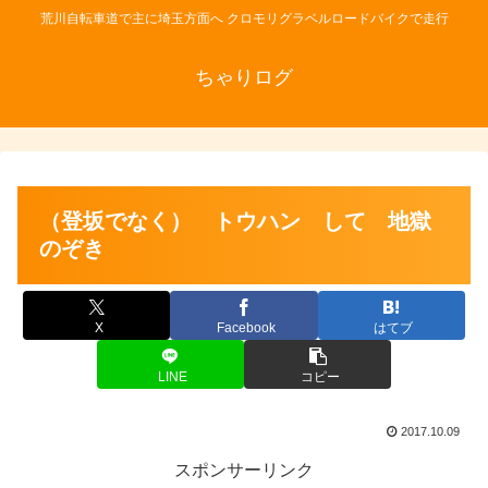
荒川自転車道で主に埼玉方面へ クロモリグラベルロードバイクで走行
ちゃりログ
（登坂でなく） トウハン して 地獄
のぞき
X
Facebook
はてブ
LINE
コピー
2017.10.09
スポンサーリンク