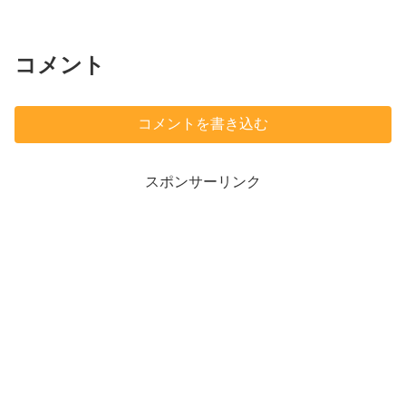
ろう鳩山町のこの建物が出てきた。前を
数回通ったことがある。最初、通ったと
き変わった形の建物...
コメント
コメントを書き込む
スポンサーリンク