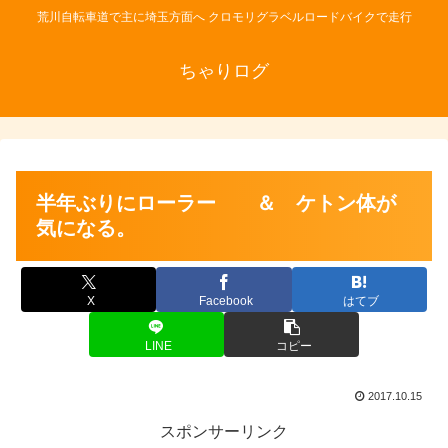
荒川自転車道で主に埼玉方面へ クロモリグラベルロードバイクで走行
ちゃりログ
半年ぶりにローラー ＆ ケトン体が
気になる。
X
Facebook
はてブ
LINE
コピー
2017.10.15
スポンサーリンク