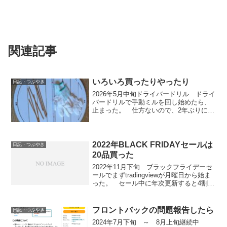
関連記事
いろいろ買ったりやったり
日記・つぶやき
2026年5月中旬ドライバードリル ドライ
バードリルで手動ミルを回し始めたら、
止まった。 仕方ないので、2年ぶりにハ
ンドルつけてコーヒー豆を挽いた。 以
前は休ませたら、直ったが、今回はDCコ
ンバーターから12V出力しているの
に、 動かない。...
2022年BLACK FRIDAYセールは
日記・つぶやき
20品買った
2022年11月下旬 ブラックフライデーセ
ールでまずtradingviewが月曜日から始ま
った。 セール中に年次更新すると4割引
＋1ヶ月分無料。 ドル決済なので、円安
で昨年よりかなり高くなった。 大証先
物のリアルタイムデータは別途月払い自
フロントバックの問題報告したら
日記・つぶやき
動...
2024年7月下旬 ～ 8月上旬継続中