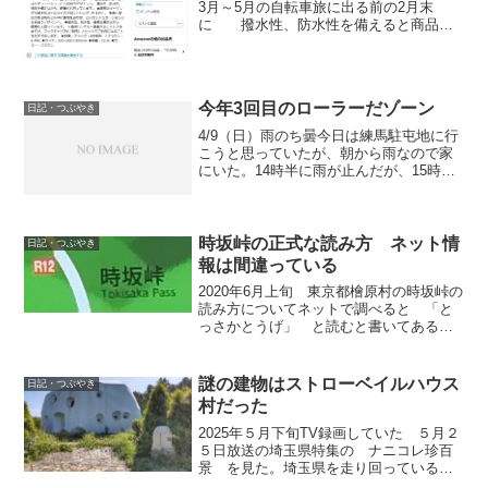
3月～5月の自転車旅に出る前の2月末
に 撥水性、防水性を備えると商品説
明にあったオーストリッチのフロントバ
ッグF-104Xを購入した。 上蓋のクリ
アシートは横から地図などを入れるので
雨が入らない...
今年3回目のローラーだゾーン
日記・つぶやき
4/9（日）雨のち曇今日は練馬駐屯地に行
こうと思っていたが、朝から雨なので家
にいた。14時半に雨が止んだが、15時に
終わるので行けなかった。戦車乗りたか
ったな。16時頃から久しぶりにローラー
台に乗った。最後に乗ったのは1/15だっ
たので3ケ...
時坂峠の正式な読み方 ネット情
日記・つぶやき
報は間違っている
2020年6月上旬 東京都檜原村の時坂峠の
読み方についてネットで調べると 「と
っさかとうげ」 と読むと書いてある方
が多いのではないかでも、自分は現地に
２回赴いて、 「ときさかとうげ」と読
むことが正しい根拠を２つ得ている。
謎の建物はストローベイルハウス
日記・つぶやき
１． 払沢の滝の入口...
村だった
2025年５月下旬TV録画していた ５月２
５日放送の埼玉県特集の ナニコレ珍百
景 を見た。埼玉県を走り回っているチ
ャリダーなら１度は見たことがあるであ