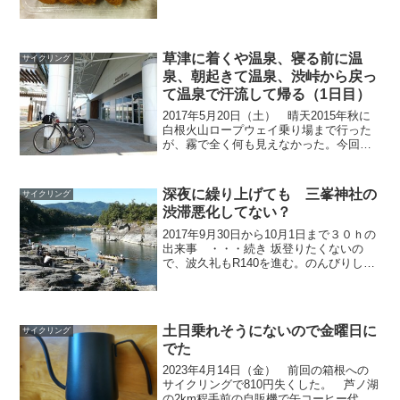
行く。 たらこおにぎり110円とシーフー
ドヌードル170円で済ませ、ゆっくり休
む。 風が...
草津に着くや温泉、寝る前に温
サイクリング
泉、朝起きて温泉、渋峠から戻っ
て温泉で汗流して帰る（1日目）
2017年5月20日（土） 晴天2015年秋に
白根火山ロープウェイ乗り場まで行った
が、霧で全く何も見えなかった。今回、
土日、天気が良くなることを金曜日に確
信して、土日の予定をやめていくことに
した。4:10起床フルグラ食べて、4:52に
深夜に繰り上げても 三峯神社の
サイクリング
出る。...
渋滞悪化してない？
2017年9月30日から10月1日まで３０ｈの
出来事 ・・・続き 坂登りたくないの
で、波久礼もR140を進む。のんびりして
られないが、長瀞岩畳に寄って、写真を
撮り、昨日、ここの写真をLINEで送って
来た弟に返事として同じ写真を送り返
す。秩父...
土日乗れそうにないので金曜日に
サイクリング
でた
2023年4月14日（金） 前回の箱根への
サイクリングで810円失くした。 芦ノ湖
の2km程手前の自販機で缶コーヒー代を