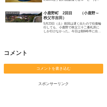
小銭入れから出したが、 帰宅の翌日に
コイン補充しようと小銭入れ探したが無
かった。 サイクリング時の小銭入れ
小鹿野町 2回目 （小鹿野～
サイクリング
は、ダイソーの...
秩父市吉田）
5月23日（土）前回は遅く出たので往復輪
行しても、小鹿野で秩父三十二番札所に
しか行けなかった。今日は朝6時半に出て
自走で東秩父村からR11で定峰峠越えし、
愛宕神社のところで右折して、R299で再
び小鹿野へ行く。（前回無駄に羊山公園
まで行って...
コメント
コメントを書き込む
スポンサーリンク