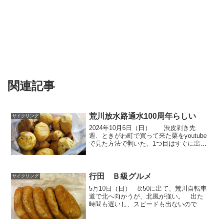
関連記事
荒川放水路通水100周年らしい
サイクリング
2024年10月6日（日） 渋皮剥き先
週、ときがわ町で買って来た栗をyoutube
で見た方法で剥いた。1つ目はすぐに出来
る方法。 洗ってから、十字に切れ目を
入れて、フライパンに浅く水を張って、
沸騰させて 温かいうちに、剥く。 包
丁で切れ目...
行田 Ｂ級グルメ
サイクリング
5月10日（日） 8:50に出て、荒川自転車
道で北へ向かうが、北風が強い。 出た
時間も遅いし、スピードも出ないので、
とりあえず吉見総合公園管理事務所 へ