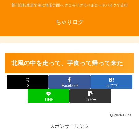
荒川自転車道で主に埼玉方面へ クロモリグラベルロードバイクで走行
ちゃりログ
北風の中を走って、芋食って帰って来た
X
Facebook
はてブ
LINE
コピー
2024.12.23
スポンサーリンク