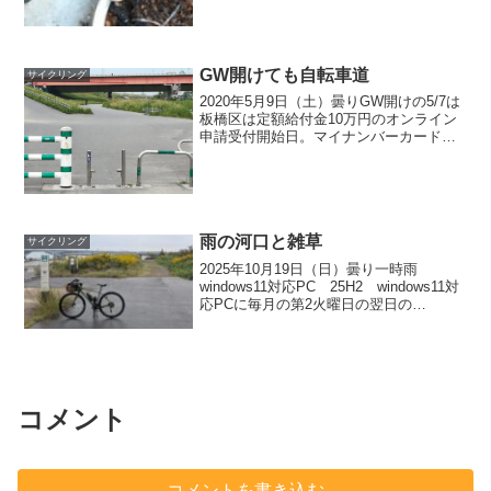
GW開けても自転車道
サイクリング
2020年5月9日（土）曇りGW開けの5/7は
板橋区は定額給付金10万円のオンライン
申請受付開始日。マイナンバーカードも
カードリーダーもあるので家から世帯全
員分をPCで申請した。（自分のスマホは
ICカード読み取り対応していない）
firefo...
雨の河口と雑草
サイクリング
2025年10月19日（日）曇り一時雨
windows11対応PC 25H2 windows11対
応PCに毎月の第2火曜日の翌日の
windowsupdateには無かったが、 金曜
日の朝、目覚めて枕元のノートPCを開い
たら、 windowsUp...
コメント
コメントを書き込む