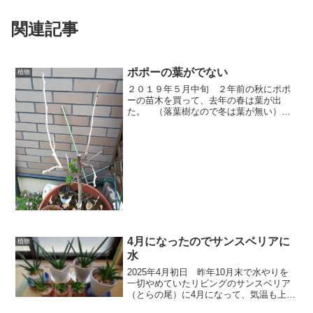
関連記事
ポポーの葉がでない
植物
２０１９年５月中旬 ２年前の秋にポポ
ーの苗木を買って、去年の春は葉が出
た。 （落葉樹なので冬は葉が無い）
昨年の秋に、一回り大きい植木鉢に植え
替えた。 今年の３月ごろから枝に茶色
の芽か何か出て来たが、５月中旬になっ
ても 膨らまないし、葉が１...
4月になったのでサンスベリアに
植物
水
2025年4月初日 昨年10月末で水やりを
一切やめていたリビングのサンスベリア
（とらの尾）に4月になって、気温も上が
ってきたので、5ヶ月ぶりに水やりした。