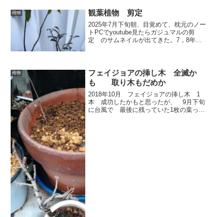
（ここは関東地方）水やりしていなくて
も葉にシワが寄るとか異常は一切なかっ
観葉植物 剪定
植物
た。（1，2回...
2025年7月下旬朝、目覚めて、枕元のノー
トPCでyoutube見たらガジュマルの剪
定 のサムネイルが出てきた。7，8年前
にガジュマル買ってから剪定したことな
かった。3ヶ月前に多くの葉が落ちて、寂
しくなってから、復活中。動画による
と、ガジュ...
フェイジョアの挿し木 全滅か
植物
も 取り木もだめか
2018年10月 フェイジョアの挿し木 1
本 成功したかもと思ったが、 9月下旬
に台風で 最後に残っていた1枚の葉っぱ
も落ちてしまった。 （上の鉢の隅の
枝。 下の五葉松も夏枯れてから葉が出
ない） その後、葉っぱが出てくる気配
もない。 ダメ...