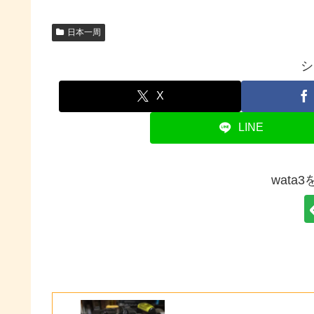
日本一周
シ
X
LINE
wata