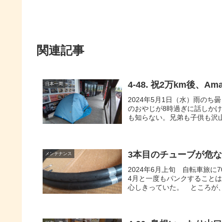
関連記事
4-48. 祝2万km後、
日本一周
2024年5月1日（水）雨のち
のおやじが8時過ぎに話しか
も知らない。兄弟も子供も沢山
3本目のチューブが危
メンテナンス
2024年6月上旬 自転車旅
4月と一度もパンクすること
心しきっていた。 ところが、