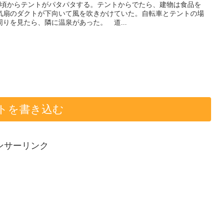
朝5時頃からテントがパタパタする。テントからでたら、建物は食品を
気扇のダクトが下向いて風を吹きかけていた。自転車とテントの場
りを見たら、隣に温泉があった。 道...
トを書き込む
ンサーリンク