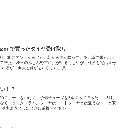
Amazonで買ったタイヤ受け取り
曇り5:30にテントから出た。朝から雨が降っている。車で来た地元
けて来た。埼玉のふじみ野市に娘がいるらしいが、住所も電話番号
いるが、全員と仲が悪いらしい。負...
ない！？
に700Ｃホールをつけて、予備チューブを2本持って行った。 3月、
はなく、さすがグラベルタイヤはロードタイヤとは違うな～ と安
朝出ようとしたときに後輪タイヤが...