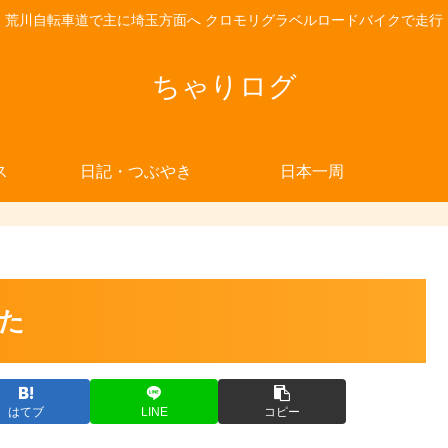
荒川自転車道で主に埼玉方面へ クロモリグラベルロードバイクで走行
ちゃりログ
ス
日記・つぶやき
日本一周
た
はてブ
LINE
コピー