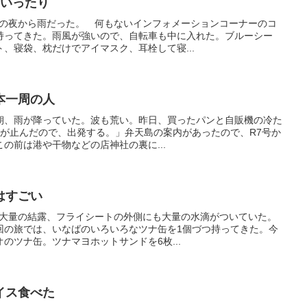
口いったり
昨日の夜から雨だった。 何もないインフォメーションコーナーのコ
持ってきた。雨風が強いので、自転車も中に入れた。ブルーシー
、寝袋、枕だけでアイマスク、耳栓して寝...
日本一周の人
晴れ朝、雨が降っていた。波も荒い。昨日、買ったパンと自販機の冷た
雨が止んだので、出発する。」弁天島の案内があったので、R7号か
の前は港や干物などの店神社の裏に...
はすごい
トが大量の結露、フライシートの外側にも大量の水滴がついていた。
回の旅では、いなばのいろいろなツナ缶を1個づつ持ってきた。今
のツナ缶。ツナマヨホットサンドを6枚...
アイス食べた