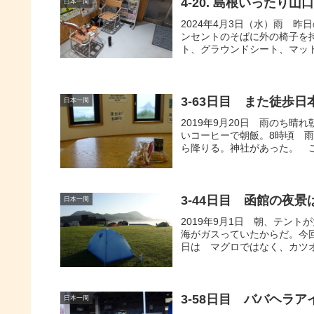
4-20. 島根いったり山
日本一周
2024年4月3日（水）雨 
ンセントのそばに外の椅子を
ト、グラウンドシート、マット
3-63日目 また徒歩
日本一周
2019年9月20日 雨のち
いコーヒーで朝飯。8時頃 
ら降りる。神社があった。 こ
3-44日目 函館の夜景
日本一周
2019年9月1日 朝、テン
海がガスっていたからだ。今
日は マグロではなく、カツオ
3-58日目 ババヘラ
日本一周