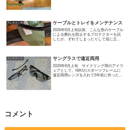
が、分からなかった。 土曜日のサイク
リングで18時前に帰宅した。 漏れ始め
なら穴が特定できる...
ケーブルとトレイをメンテナンス
メンテナンス
2026年8月上旬以前、こんな形のケーブル
による擦れを防止するプロテクターを試
したが、ずれてしまったりして役に立た
なかった。ずれないようにテープで固定
しても切れたりした。2本使ってもダメだ
った。安物の中華製を買ったからか？日
曜日のサイクリン...
サングラスで遠近両用
メンテナンス
2020年9月上旬 サイクリング用のアイウ
ェアとして、NIKIのスポーツフレームに
遠近両用レンズを入れて5年前に作った
が、 レンズを大きめにカットしてもら
ってもかなり小さく、虫や花粉がレンズ
の内側に入ってくるので、 2年半前にレ
ンズ大きめで...
コメント