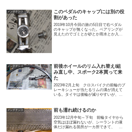
ューブを切ってケーブルに巻いておい
た。 ポチッたケーブルプロテクターは
発注してから丁度...
このペダルのキャップには別の役
メンテナンス
割があった
2019年10月今回の旅の5日目で右ペダル
のキャップが無くなった。ベアリングが
見えたのでゴミとか砂とか雨水とか入る
とまずいので、ダクトテープを貼って塞
いでおいた。帰ってからペダルキャップ
を注文するために MKS 三ヶ島製作所
のページを見に行...
前後ホイールのリム入れ替え/組
メンテナンス
み直し中、スポーク2本買って来
た
2023年2月上旬 クロスバイクの前輪のブ
レーキシューが当たるリムの溝が消えて
いる。タイヤは後輪が減りやすいが、リ
ムブレーキのリムは前輪が減りやすい。
今回、タイヤ、チェーン、ディレーラー
ガード、ディレーラーハンガーを購入し
前も濡れ続けるのか
メンテナンス
て、延命させている...
2023年12月中旬～下旬 前輪タイヤから
空気はほぼ漏れないが、シーラントの液
体だけ漏れる箇所が一カ所できて、 漏
れる位置をルーぺで特定しようとした