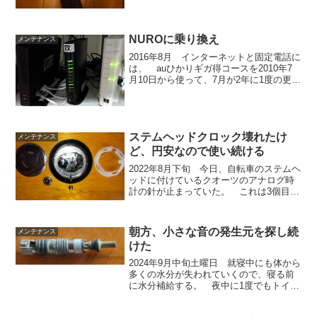
NUROに乗り換え
メンテナンス
2016年8月 インターネットと固定電話に
は、 auひかりギガ得コースを2010年7
月10日から使って、7月が2年に1度の更改
月だった。 （毎月最低6,600円（税込）
かかっている。） 検討して、安くなる
可能性がある nuro に変更するこ...
ステムヘッドクロック壊れたけ
メンテナンス
ど、円安なので使い続ける
2022年8月下旬 今日、自転車のステムヘ
ッドに付けているクオーツのアナログ時
計の針が止まっていた。 これは3個目
昨年10月上旬に付けたので、1年もたずに
電池が無くなった様だ。 電池交換のた
めに時計をベースから外す。 3個目は2
朝方、小さな音の発生元を探し続
メンテナンス
個目までと...
けた
2024年9月中旬土曜日 就寝中にも体から
多くの水分が失われていくので、寝る前
に水分補給する。 夜中に1度でもトイレ
に行くと頻尿らしいが、2度からでいいの
ではないのか？ ここ1年以内に夜中に