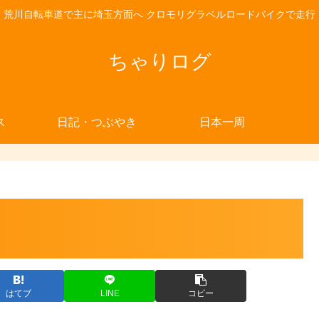
荒川自転車道で主に埼玉方面へ クロモリグラベルロードバイクで走行
ちゃりログ
ス
日記・つぶやき
日本一周
はてブ
LINE
コピー