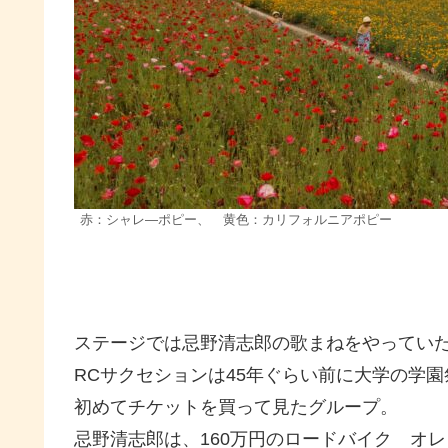
赤：シャレ―ポピー、 黄色：カリフォルニアポピー
ステージでは忌野清志郎の歌まねをやってい
RCサクセションは45年ぐらい前に大学の学
初めてチケットを買って見たグループ。
忌野清志郎は、160万円のロードバイク オ