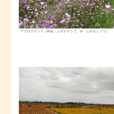
アグロステンマ（和名：ムギナデシコ or ムギセンノウ）