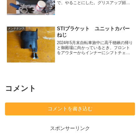
で、やることにした。グリスアップ頻度
をググったら一番上に5000ｋｍ毎が推奨
と出て来た。17,000kmぐらいこのハブを
使っている。まず、資料を探した。シマ
ノ...
STIブラケット ユニットカバー
メンテナンス
ねじ
2024年5月末自転車旅中に高千穂峡の帰り
と御殿場に向かっているとき、フロント
をアウターからインナーにシフトチェン
ジしようとして、小さいレバーを押した
が、スカスカで全く手ごたえがなくな
り、アウターからインナーへ切り替えら
れないトラブルが発生...
コメント
コメントを書き込む
スポンサーリンク