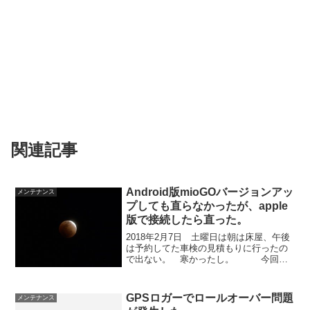
関連記事
Android版mioGOバージョンアッ
メンテナンス
プしても直らなかったが、apple
版で接続したら直った。
2018年2月7日 土曜日は朝は床屋、午後
は予約してた車検の見積もりに行ったの
で出ない。 寒かったし。 今回は
左ライトの交換が必要で2万円以上車検費
用が高くなることが分かった。 前回も
別の部品で4万円以上高くなった。 ほと
GPSロガーでロールオーバー問題
メンテナンス
んど乗ってない...