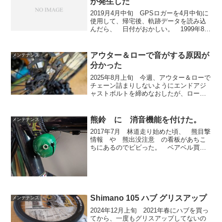
が発生した
2019月4月中旬 GPSロガーを4月中旬に
使用して、帰宅後、軌跡データを読み込
んだら、 日付がおかしい。 1999年8月
28日になっている。 4月13日なのに 時
刻や 軌跡データは正しい。 電源オフ
オンしても、別のPCで読み込んでも同
アウター＆ローで音がする原因が
メンテナンス
じ。...
分かった
2025年8月上旬 今週、アウター＆ローで
チェーン詰まりしないようにエンドアジ
ャストボルトを締めなおしたが、ローギ
ヤとガイドプリ―の間隔を離しても何か
音がした。テンションプリ―を外側に少
し引くと音がなくなることまでは分かっ
熊鈴 に 消音機能を付けた。
メンテナンス
た。エンドアジャス...
2017年7月 林道走り始めた頃、 熊目撃
情報 や 熊出没注意 の看板があちこ
ちにあるのでビビった。 ベアベル買っ
て、最初つけていたが、いつも鳴るの
で、付けなくなった。 ベアベルでも、
音をでなくすることができるのもある
が、自分が買ったのは出...
Shimano 105 ハブ グリスアップ
メンテナンス
2024年12月上旬 2021年春にハブを買っ
てから、一度もグリスアップしてないの