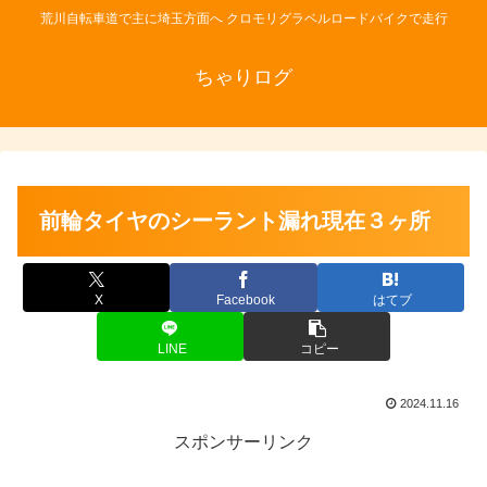
荒川自転車道で主に埼玉方面へ クロモリグラベルロードバイクで走行
ちゃりログ
前輪タイヤのシーラント漏れ現在３ヶ所
X
Facebook
はてブ
LINE
コピー
2024.11.16
スポンサーリンク