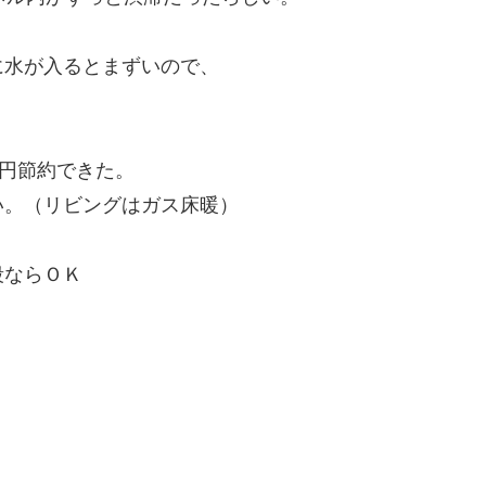
に水が入るとまずいので、
万円節約できた。
い。（リビングはガス床暖）
段ならＯＫ