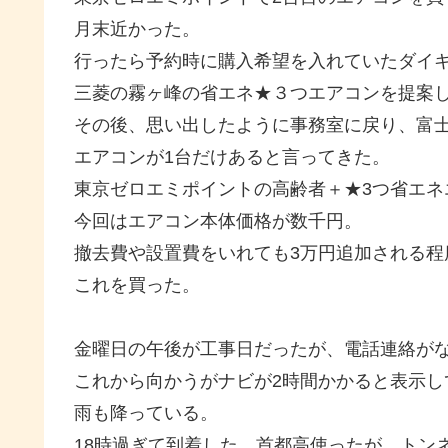
月末近かった。
行ったら予約時に購入希望を入れていたダイ
三菱の霧ヶ峰の省エネ★３つエアコンを提案
その後、思い出したように事務室に戻り、富士
エアコンが1台だけあると言ってきた。
東京ゼロエミポイントの高齢者＋★3つ省エネ
今回はエアコン本体価格が数千円。
撤去費や設置費をいれても3万円追加される程
これを買った。
金曜日の午後が工事日だったが、電話連絡がな
これから向かうがナビが2時間かかると表示し
雨も降っている。
18時過ぎて到着した。首都高使ったが、トン