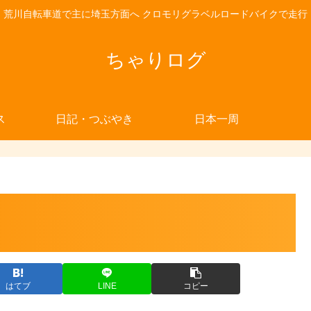
荒川自転車道で主に埼玉方面へ クロモリグラベルロードバイクで走行
ちゃりログ
ス
日記・つぶやき
日本一周
はてブ
LINE
コピー