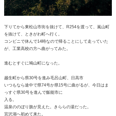
下りてから東松山市街を抜けて、R254を渡って、嵐山町
を抜けて、ときがわ町へ行く。
コンビニで休んで14時なので帰ることにして走っていた
が、工業高校の方へ曲がってみた。
進むとすぐに鳩山町になった。
越生町から県30号を進み毛呂山町、日高市
いつもなら途中で県74号か県15号に曲がるが、今日はま
っすぐ県30号を進んで飯能市に
入る。
温泉ののぼり旗が見えた。きららの湯だった。
宮沢湖へ初めて来た。