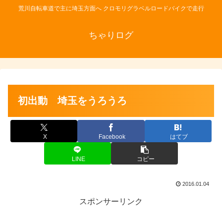
荒川自転車道で主に埼玉方面へ クロモリグラベルロードバイクで走行
ちゃりログ
初出動 埼玉をうろうろ
X
Facebook
はてブ
LINE
コピー
2016.01.04
スポンサーリンク