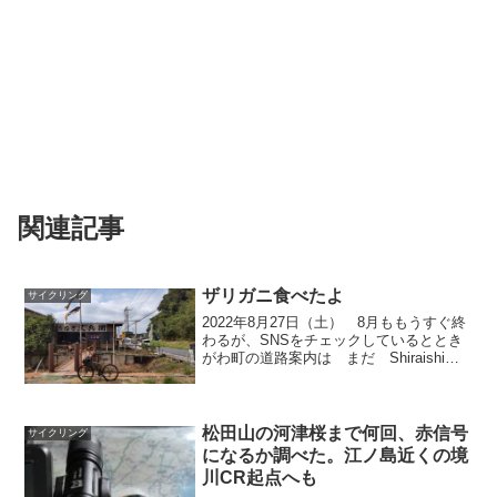
関連記事
ザリガニ食べたよ
サイクリング
2022年8月27日（土） 8月ももうすぐ終
わるが、SNSをチェックしているととき
がわ町の道路案内は まだ Shiraishi
のままでShiroishiになっていないよう
だ。最終週に工事するのか？ 先週朝、
サイクリングに出る前にみたＴＶの...
松田山の河津桜まで何回、赤信号
サイクリング
になるか調べた。江ノ島近くの境
川CR起点へも