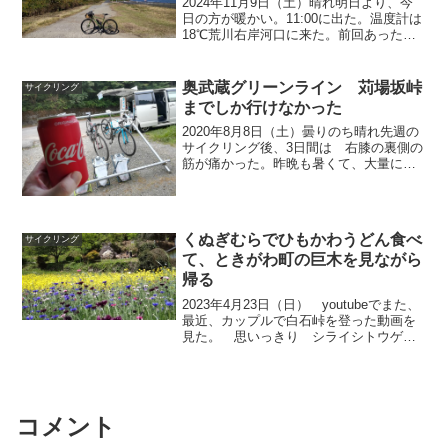
2024年11月9日（土）晴れ明日より、今
日の方が暖かい。11:00に出た。温度計は
18℃荒川右岸河口に来た。前回あった雑
草は除草されていた。久しぶりに若洲公
園にでもいってみようかと、いつも河口
から見ている橋を渡る。先程の煙突とそ
奥武蔵グリーンライン 苅場坂峠
サイクリング
の左奥にス...
までしか行けなかった
2020年8月8日（土）曇りのち晴れ先週の
サイクリング後、3日間は 右膝の裏側の
筋が痛かった。昨晩も暑くて、大量にい
ろいろな水分とって、クーラーつけて寝
た。水分取りすぎて、水太りしているか
もしれない。体重も過去のMAX−0.5kgに
まで近づ...
くぬぎむらでひもかわうどん食べ
サイクリング
て、ときがわ町の巨木を見ながら
帰る
2023年4月23日（日） youtubeでまた、
最近、カップルで白石峠を登った動画を
見た。 思いっきり シライシトウゲ
と連発していた。 こんな動画しか見て
いないので、チャリダーを動物に例える
と 案内標識に目もくれず突き進むイノ
シシ か ...
コメント