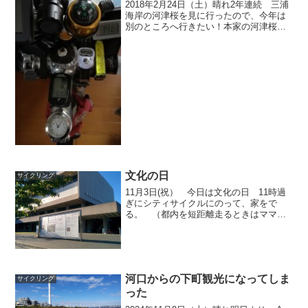
2018年2月24日（土）晴れ2年連続 三浦
海岸の河津桜を見に行ったので、今年は
別のところへ行きたい！本家の河津桜は
伊豆半島の先の方で遠すぎる。松田山は
三浦海岸と同じような距離なので行け
る。7:00に出る。 温度計は3℃台昼、暖
かくなるので...
文化の日
サイクリング
11月3日(祝） 今日は文化の日 11時過
ぎにシティサイクルにのって、家をで
る。 （都内を短距離走るときはママチ
ャリを使う。） R17で巣鴨へ。 散髪
したあと皇居方面へ向かう。 北の丸公
園の 東京国立近代美術館 へ初めて行
く。 ４階へ上がっ...
河口からの下町観光になってしま
サイクリング
った