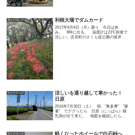
全然違う温度 今日から長袖ジオライン
は脱いで、袖なしのインナー。 ボトル
にも2年前の冬はホットコーヒー、今年の
冬はた...
利根大堰でダムカード
サイクリング
2017年9月4日（月）曇り 今日は休
み。 8時に出る。 温度計は23℃前後で
涼しい。吉見町のさくら堤公園の彼岸
花 白とか赤白やピンクはあるが、オレ
ンジは初めて、1本だけあった。 本
当に彼岸花か？吉見町総合運動公園管理
事務所に寄ったが、...
涼しいを通り越して寒かった！
サイクリング
日原
2016年7月30日（土） 朝、”奥多摩” ”避
暑” でググったら 日原（にっぱら）鍾
乳洞が出て来た。 地図を確認したら奥
多摩湖ぐらいの距離、坂道か気になった
がとりあえず行ってみる。 8:35にで
る。 温度計は27℃台10:45 荒サイか
軽くなったホイールで白石峠へ
サイクリング