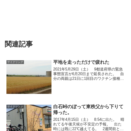
関連記事
平地を走っただけで疲れた
サイクリング
2021年5月29日（土） 9都道府県の緊急
事態宣言が6月20日まで延長された。 自
分の両親は21日に1回目のワクチン接種し
て6月10日に2回目の接種ができるが、
自分はいつになることか 先週は腰に違
和感があるので出なかった。1か月ぐらい
前...
白石峠のぼって東秩父から下りて
サイクリング
帰った。
2017年4月15日（土） 8:54に出た。 晴
れてる午後天候が不安定の予報。 出た
時には既に22℃越えてる。 2週間前とは