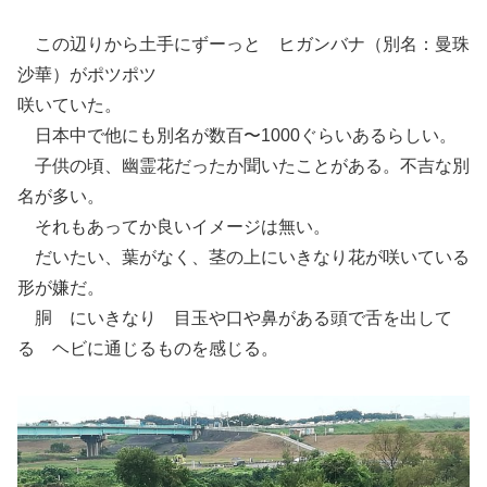
この辺りから土手にずーっと ヒガンバナ（別名：曼珠
沙華）がポツポツ
咲いていた。
日本中で他にも別名が数百〜1000ぐらいあるらしい。
子供の頃、幽霊花だったか聞いたことがある。不吉な別
名が多い。
それもあってか良いイメージは無い。
だいたい、葉がなく、茎の上にいきなり花が咲いている
形が嫌だ。
胴 にいきなり 目玉や口や鼻がある頭で舌を出して
る ヘビに通じるものを感じる。