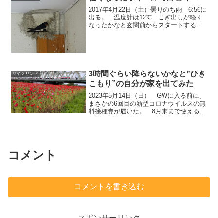
ら...
2017年4月22日（土）曇りのち雨 6:56に
出る。 温度計は12℃ こぎ出しが軽く
なったかなと玄関前からスタートする
が・・・？？？ 坂が登りやすくなった
か確認するために、定峰峠に行くか白石
峠に行くか 考えたが、激坂の方が違い
が分かりやす...
3時間ぐらい降らないかなと”ひき
サイクリング
こもり”の自分が家を出てみた
2023年5月14日（日） GWに入る前に、
まさかの6回目の新型コロナウイルスの無
料接種券が届いた。 8月末まで使える
「新型コロナウイルス感染症の位置づけ
は、これまで、「新型インフルエンザ等
感染症（いわゆる２類相当）」としてい
ましたが、令...
コメント
コメントを書き込む
スポンサーリンク