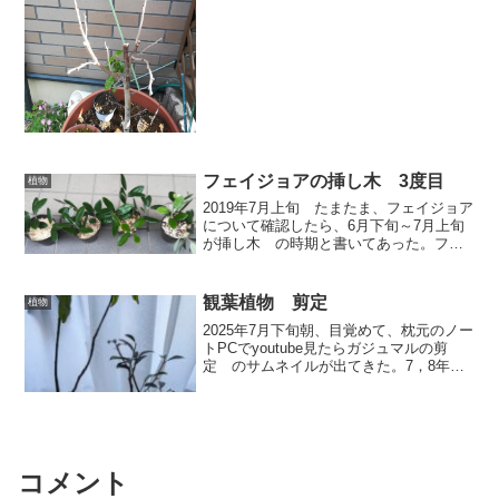
替えた。 今年の３月ごろから枝に茶色
の芽か何か出て来たが、５月中旬になっ
ても 膨らまないし、葉が１...
フェイジョアの挿し木 3度目
植物
2019年7月上旬 たまたま、フェイジョア
について確認したら、6月下旬～7月上旬
が挿し木 の時期と書いてあった。フェ
イジョアの 挿し木 も 取り木 も
２度ずつやったが、１本も成功したこと
ない。昨年は1本成功したように見えた
観葉植物 剪定
植物
が、結局だめだっ...
2025年7月下旬朝、目覚めて、枕元のノー
トPCでyoutube見たらガジュマルの剪
定 のサムネイルが出てきた。7，8年前
にガジュマル買ってから剪定したことな
かった。3ヶ月前に多くの葉が落ちて、寂
しくなってから、復活中。動画による
と、ガジュ...
コメント