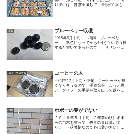
月後には、ほぼ全滅して、最後の1本も、
今年の猛暑で風前の灯火 （昨年も今年
も直射日光は当たらない場所に置いた）
それから更に1ヵ月経って9月になっても1
本は生きて...
ブルーベリー収穫
植物
2018年6月中旬 梅雨 ブルーベリ
ー 紫色になってから4日ぐらいで収穫
すると書いてあったので、 サザンハイ
ブッシュ系 6粒収穫した。 自分の
分 2粒食べた。 土にピートモス使っ
たり、有機肥料や アルカリ浄水器の
酸性水を貯めた水で水...
コーヒーの木
日記・つぶやき
2023年12月上旬・中旬 コーヒー豆が無
くなりそうなので、手鍋焙煎しようと思
い、ダイソーの手鍋を取り出して蓋をあ
けたら、取手の樹脂が割れて外れた。買
ったのは今年の4月で、何度目かの焙煎中
に蓋を開けた時、取手のネジがはずれ
た。その後、そのね...
ポポーの葉がでない
植物
２０１９年５月中旬 ２年前の秋にポポ
ーの苗木を買って、去年の春は葉が出
た。 （落葉樹なので冬は葉が無い）
昨年の秋に、一回り大きい植木鉢に植え