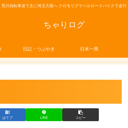
荒川自転車道で主に埼玉方面へ クロモリグラベルロードバイクで走行
ちゃりログ
ス
日記・つぶやき
日本一周
はてブ
LINE
コピー