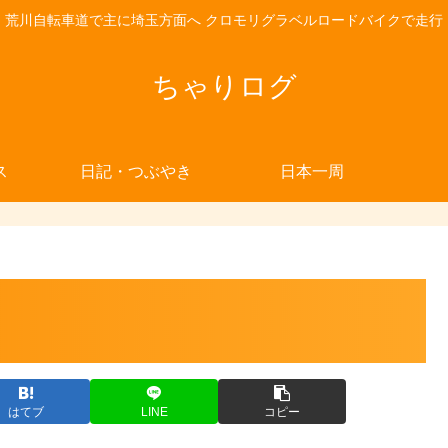
荒川自転車道で主に埼玉方面へ クロモリグラベルロードバイクで走行
ちゃりログ
ス
日記・つぶやき
日本一周
はてブ
LINE
コピー