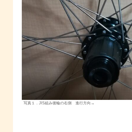
写真１．JIS組み後輪の右側 進行方向→