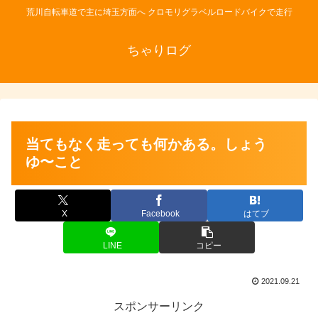
荒川自転車道で主に埼玉方面へ クロモリグラベルロードバイクで走行
ちゃりログ
当てもなく走っても何かある。しょう
ゆ〜こと
X
Facebook
はてブ
LINE
コピー
2021.09.21
スポンサーリンク