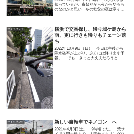
知っているが、夜祭だから夜からやるも
のなのかと思い 冬の秩父の夜は寒そう
だし,平日開催されていたのでいけなかっ
た。 調べたら昼もやっている様で、
今年は金、土なので、行ける。 8:34に
出る。 温度...
横浜で交番探し、帰り城ケ島から
サイクリング
雨、更に行きも帰りもチェーン落
ち
2022年10月9日（日） 今日は午後から
降水確率が上がり、夕方には降り出す予
報。 でも、きっと大丈夫だろうと
6:50にでる。温度計は17℃台 家からナ
ビの案内で走る。 多摩川は丸子橋で
越えた。 R1号の片側3車線を走ってい
て、横浜...
新しい自転車でネノゴン へ
サイクリング
2021年4月3日(土） 9時頃でた。 荒サ
イで入間大橋まで、入間サイクリングロ