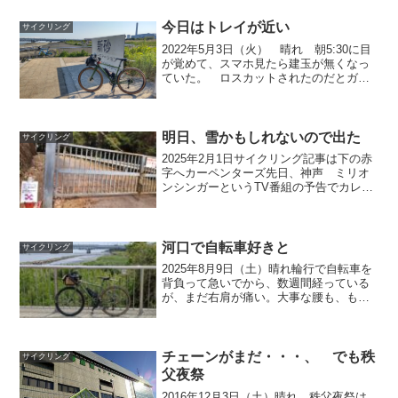
今日はトレイが近い
サイクリング
2022年5月3日（火） 晴れ 朝5:30に目
が覚めて、スマホ見たら建玉が無くなっ
ていた。 ロスカットされたのだとガッ
カリしたが、証拠金残高は昨日の朝の額
に回復していた。 指値で決済されて
た。 思わぬ方向へ動いたのでツイン
指値（指値268...
明日、雪かもしれないので出た
サイクリング
2025年2月1日サイクリング記事は下の赤
字へカーペンターズ先日、神声 ミリオ
ンシンガーというTV番組の予告でカレ
ン・カーペンターの様に歌うのを数秒聞
いた。日本人の歌を歌うのがほぼ全部だ
が、洋楽はめずらしい。夜、番組を途中
から最後までみたが...
河口で自転車好きと
サイクリング
2025年8月9日（土）晴れ輪行で自転車を
背負って急いでから、数週間経っている
が、まだ右肩が痛い。大事な腰も、もう
数週間 軽い痛みがある。前回の激坂で
自転車を押した後、平地に下りて左膝裏
が痛いと思ったが、その後、ふくらはぎ
の上の方が攣りそう...
チェーンがまだ・・・、 でも秩
サイクリング
父夜祭
2016年12月3日（土）晴れ 秩父夜祭は