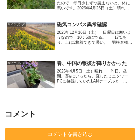
たので、毎日少しずつ読まないと、体に
悪いです。2026年4月25日（土）晴れテ
ープカッターのイライラ 幅12～18mm
の小さいテープは、メンディングテー
プ、セロハンテープ、クリアテープ(PPテ
磁気コンパス異常確認
サイクリング
ープ）...
2023年12月16日（土） 日曜日は寒いよ
うなので 10：50にでる。 17℃あ
り、上は3枚着てきて暑い。 羽根倉橋に
近づくと50㎝ぐらいしかないセイタカア
ワダチソウがところどころで咲いてい
る。 荒サイのセイタカアワダチソウは
秋に枯れて...
春、中国の報復が降りかかった
サイクリング
2025年4月5日（土）晴れ 昨日、昼
間、3階にいったら、直したミニタワー
PCに接続していたLANケーブルと
HDMIケーブルが抜かれて、ゲーム機に接
続されていた。 ゲーム機を起動すると
有線LANを接続しなくても無線LANが使
えることが分...
コメント
コメントを書き込む