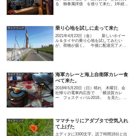
る 御眷属拝借 を借りて来た。1年経つ
ので返しに行かなければならない。郵送
で返しても良い様だが、返しに行くな
ら、1日に白い氣守り を授かってくるこ
とを考えた。昨...
乗り心地を試しに走って来た
サイクリング
2021年4月23日（金） 新しいホイー
ル＆タイヤの乗り心地を試してみたい
が、荷物が届く。 午後に配達完了メー
ルが来たので、玄関に置き配してある荷
物を回収。 自転車につけて、14:20にで
る。 チューブレスに乗るのは初めて
100mぐらい...
海軍カレーと海上自衛隊カレー食
サイクリング
べて来た。
2018年5月20日（日）晴れ 木曜日、会
社帰りの電車内広告で 「横須賀カレ
ー フェスティバル2018」 を見た。
三浦半島の先の方に行くために、何度か
横須賀を通っただけで、灯台 以外に行
った場所もないし、カレーもバーガーも
食べてない。 一...
ママチャリにアダプタで空気入れ
サイクリング
て上げた
エディタに3300文字、読了時間18分と出