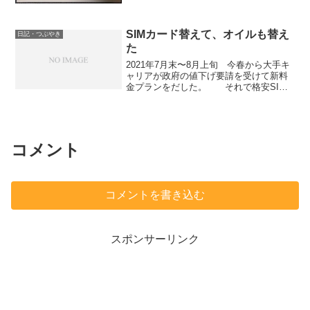
募した吉見町と北本市コラボのスタンプ
ラリー（昨...
SIMカード替えて、オイルも替え
日記・つぶやき
た
2021年7月末〜8月上旬 今春から大手キ
ャリアが政府の値下げ要請を受けて新料
金プランをだした。 それで格安SIM
各社も新料金をだした。自分も家族もス
マホはライトユーザーでデータもあまり
使わないし、電話もかけないので、大手
キャリアの新プラ...
コメント
コメントを書き込む
スポンサーリンク