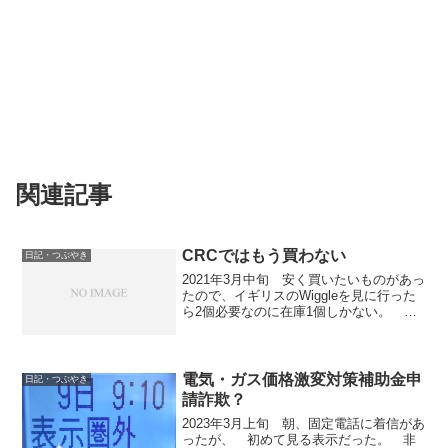
関連記事
CRCではもう買わない
日記・つぶやき
2021年3月中旬 安く買いたいものがあっ
たので、イギリスのWiggleを見に行った
ら2個必要なのに在庫1個しかない。 ス
ペインのbikeinnには必要な数の在庫があ
るが高い。 イギリスのCRC（Chain
Reaction Cycles ...
電気・ガス価格激変対策補助金申
日記・つぶやき
請詐欺？
2023年3月上旬 朝、固定電話に着信があ
ったが、 初めて見る表示だった。 非