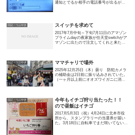
通知とでるか相手の電話番号が出るが、
表示圏外とでている。受話器を取ると、
東京電力エナジーパートナー営業部の鈴
木という男からで、ＸＸさんの電話で間
違いないでしょうか...
スイッチを求めて
日記・つぶやき
2017年7月中旬～下旬7月11日のアマゾン
プライムdayの夜家族が任天堂switchがア
マゾンに出たので注文してくれと来た。
その時は在庫あったが、ぼやぼやしてた
ら発注しても、買えなかった。今年の1月
に任天堂がスイッチを発表後、株価が下
がっ...
ママチャリで場外
日記・つぶやき
2025年12月25日（木）曇り 防犯カメラ
の補助金は2日前に振り込みされていた。
（一ヶ月以上前にオオズワイガニに消え
た） 朝、トレードで20円幅と10円幅と
ったが、55円幅やられて、55円幅取り戻
した。（x100） 本当は150～200円...
今年もイチゴ狩り当たった！！
日記・つぶやき
ので昼飯はイチゴ
2017月5月3日（祝）4月24日に北本市役
所から、スタンプラリーの当選券が届い
た。3月18日に自転車でまだ咲いてない吉
見町と北本市の桜の名所へそれぞれ3か所
行って、スマホアプリでスタンプして応