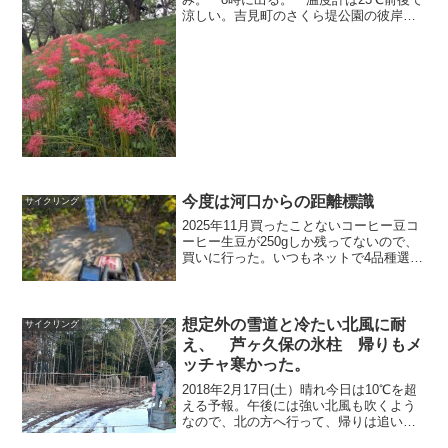
涼しい。吉見町のさくら堤公園の彼岸
花 白とか赤白やピンクはあるが、オレ
ンジは初めて、1本だけあった。 本
当に彼岸花か？吉見町総合運動公園管理
事務所に寄ったが、...
今度は河口からの距離標識
サイクリング
2025年11月買ったことないコーヒー豆コ
ーヒー生豆が250gしか残ってないので、
買いに行った。いつもネットで4品種選ん
でから行く。1ｋｇ袋を買うが、2ｋｇ袋
や500ｇも1度かったことがある。500ｇ
は高級コーヒー パナマ産ゲイシャ の
時、...
想定外の雪道と冷たい北風に耐
サイクリング
え、 芦ヶ久保の氷柱 帰りもメ
ッチャ寒かった。
2018年2月17日(土）晴れ今日は10℃を超
える予報。午後には強い北風も吹くよう
なので、北の方へ行って、帰りは追い風
の予定。350ml保温ボトルにインスタント