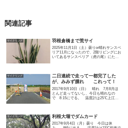
関連記事
羽根倉橋まで荒サイ
サイクリング
2025年11月1日（土）曇りor晴れサンスベ
リア11月になったので、2階リビングにお
いてあるサンスベリア（虎の尾）にたっ
ぷり水やりをして、今度、エアコンを入
れ替える部屋に移動した。使ってない部
屋の方が寒いので、根から全く水を吸わ
なくなると...
二日連続で走って一都完了した
サイクリング
が、みみず腫れ これって！
2017年9月10日（日） 晴れ 7月8月ほ
とんど走ってないし、今日も晴れなの
で 8:15にでる。 温度計は25℃上江橋
の中間の自転車道に入るところで、停ま
ってボトルの水飲む（普通のサーモスの
保温保冷ボトルなので走りながら飲めな
利根大堰でダムカード
い）と、自転...
サイクリング
2017年9月4日（月）曇り 今日は休
み。 8時に出る。 温度計は23℃前後で