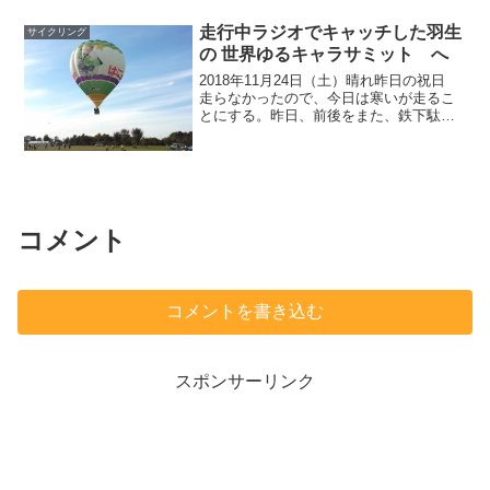
コーヒー入れて7:15に出る。 荒サイに
入ると6℃前後直ぐに先週の右ひざの裏側
走行中ラジオでキャッチした羽生
サイクリング
の...
の 世界ゆるキャラサミット へ
2018年11月24日（土）晴れ昨日の祝日
走らなかったので、今日は寒いが走るこ
とにする。昨日、前後をまた、鉄下駄か
らRacing3に戻した。後ろは25C新品タイ
ヤ。そしたら、ブレーキシューの真ん中
にホイールが来ない。 調整ネジでなく、
ブレ...
コメント
コメントを書き込む
スポンサーリンク