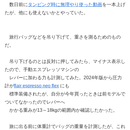
数日前に
タンピング時に無理やり使った動画
を一本上げ
たが、他にも使えないかとやっていた。
旅行バッグなどを吊り下げて、重さを測るためのもの
だ。
吊り下げるのとは反対に押してみたら、マイナス表示し
たので、手動エスプレッソマシンの
レバーに加わる力も計測してみた。2024年版から圧力
計が
flair espresso neo flex
にも
標準装備されたが、自分が今年買ったときは前モデルで
ついてなかったのでレバーへ
かかる重みが13～18kgの範囲内か確認したかった。
旅に出る前に体重計でバッグの重量を計測したが、これ