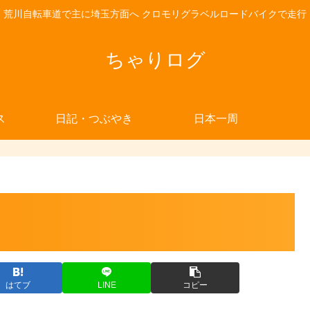
荒川自転車道で主に埼玉方面へ クロモリグラベルロードバイクで走行
ちゃりログ
ス
日記・つぶやき
日本一周
はてブ
LINE
コピー