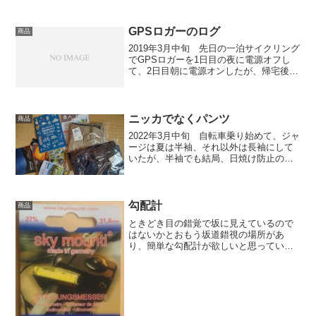
た。いまどきコンビニでもレギュラーコ
ーヒーは飲めし、インスタントでもいい
のではと。コンビニが無いよ...
GPSロガーのログ
商品
2019年3月中旬 先日の一泊サイクリング
でGPSロガーを1日目の夜に電源オフし
て、2日目朝に電源オンしたが、帰宅後、
電源オフになっていてデータを読み込む
と 2日目のログが5分程度しかなかっ
た。 原因を考える。 電源オン
／オフのボタン...
ニッカでなくパンツ
商品
2022年3月中旬 自転車乗り始めて、ジャ
ージは夏は半袖、それ以外は長袖にして
いたが、半袖でも結局、日焼け防止のた
めアームカバーを着けていたので長袖と
変わらない。アームカバーは下がらない
ように締め付ける部分があり、そこが汗
疹の様になるので、...
勾配計
商品
ときどき目の錯覚で坂に見えているので
はないかとおもう坂道錯視の場所があ
り、簡単な勾配計が欲しいと思ってい
た。勾配が測れるサイコンもあるが、高
い。ドイツ製の水準器の様なのがあっ
た。ハンドルの太さで2種類ある。木ネジ
の様に先がとがっているプラス...