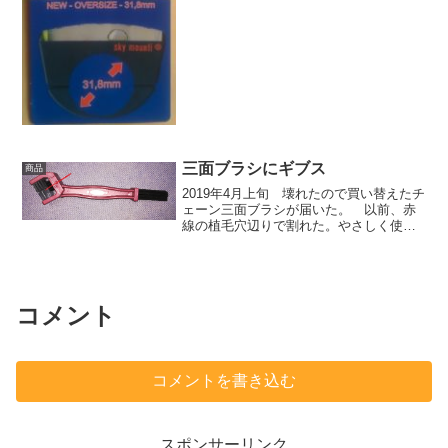
三面ブラシにギブス
商品
2019年4月上旬 壊れたので買い替えたチ
ェーン三面ブラシが届いた。 以前、赤
線の植毛穴辺りで割れた。やさしく使え
ば良いのだが、なかなか油が落ちないで
ゴシゴシやってしまう。 今度は割れに
くい様に、ダクトテープでも巻き付けよ
うかと思ったが、 ...
コメント
コメントを書き込む
スポンサーリンク