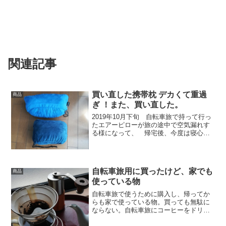
関連記事
買い直した携帯枕 デカくて重過
商品
ぎ ！また、買い直した。
2019年10月下旬 自転車旅で持って行っ
たエアーピローが旅の途中で空気漏れす
る様になって、 帰宅後、今度は寝心地
重視でウレタンスポンジのを買った
が、 とてもデカいし、 重量も600g弱
もあって重かった。 とても、持って行
けそうにない。 エ...
自転車旅用に買ったけど、家でも
商品
使っている物
自転車旅で使うために購入し、帰ってか
らも家で使っている物。買っても無駄に
ならない。自転車旅にコーヒーをドリッ
プするための道具を持っていくか迷っ