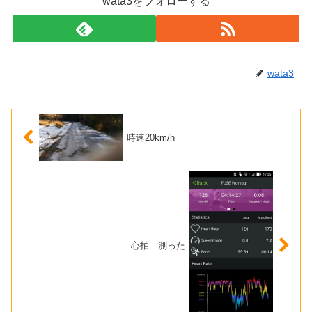
wata3をフォローする
wata3
時速20km/h
心拍 測った