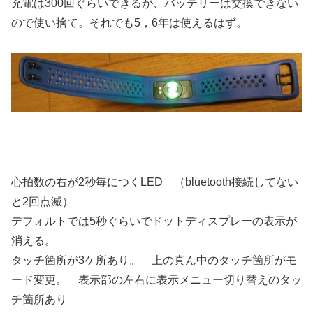
充電は300回ぐらいできるが、バッテリーは交換できない
ので使い捨て。それでも5，6年は使えるはず。
心拍数の右が2秒毎につくLED （bluetooth接続してない
と2回点滅）
デフォルトでは5秒ぐらいでドットディスプレーの表示が
消える。
タッチ箇所が3ケ所あり。 上の真ん中のタッチ箇所がモ
ード変更。 表示部の左右に表示メニュー切り替えのタッ
チ箇所あり