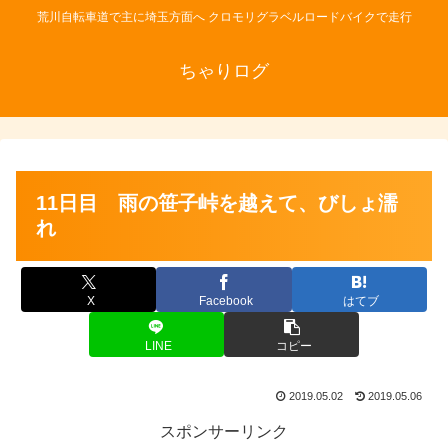
荒川自転車道で主に埼玉方面へ クロモリグラベルロードバイクで走行
ちゃりログ
11日目 雨の笹子峠を越えて、びしょ濡
れ
X
Facebook
はてブ
LINE
コピー
2019.05.02
2019.05.06
スポンサーリンク