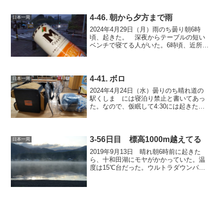
買ったサンドイッチと隣のコンビニで買
ってきたコーヒーで朝飯。デザートはシ
4-46. 朝から夕方まで雨
ャインマスカッ...
日本一周
2024年4月29日（月）雨のち曇り朝6時
頃、起きた。 深夜からテーブルの短い
ベンチで寝てる人がいた。6時頃、近所の
散歩のおじさんが2人来たので少し話し
た。毎朝5，6人休憩所に集まるらしい
が、今日は雨なので2人だけ。１、2時間
して帰って行っ...
4-41. ボロ
日本一周
2024年4月24日（水）曇りのち晴れ道の
駅くしま には寝泊り禁止と書いてあっ
た。なので、仮眠して4:30には起きた。
枕とランタン、ヘッドランプ等を入れて
いた真ん中の透明のバッグの 持ち手、
ファスナー部分が破れて来たので、圧縮
袋に中身を入れ...
3-56日目 標高1000m越えてる
日本一周
2019年9月13日 晴れ朝6時前に起きた
ら、十和田湖にモヤがかかっていた。温
度は15℃台だった。ウルトラダウンパー
カー着て、シュラフに入っていたので寒
くはなかった。自分も湖のすぐ近くにテ
ント張ることできたが、右のところにし
た。（水色のテン...