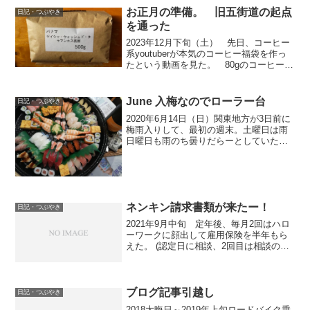
せして、”ときさかとうげ”に間違いない
お正月の準備。 旧五街道の起点
日記・つぶやき
と...
を通った
2023年12月下旬（土） 先日、コーヒー
系youtuberが本気のコーヒー福袋を作っ
たという動画を見た。 80gのコーヒー豆
5品種に北欧のソーサー付きカップ の1
品種がパナマ ゲイシャ。 1万円＋送
料 なので買いかけた。 しばらく自
June 入梅なのでローラー台
日記・つぶやき
分で...
2020年6月14日（日）関東地方が3日前に
梅雨入りして、最初の週末。土曜日は雨
日曜日も雨のち曇りだらーとしていた
が、15時ごろからこんな時の為に買って
あるローラー台で久しぶりに走った。汗
が吹き出し水分不足で血液がドロドロに
なるとまずいので...
ネンキン請求書類が来たー！
日記・つぶやき
2021年9月中旬 定年後、毎月2回はハロ
ーワークに顔出して雇用保険を半年もら
えた。 (認定日に相談、2回目は相談の
み） 企業年金に加入していた企業に勤
めたこともあったので、 受け取り総額
は決まっているが、受け取り方はいろい
ろ選べて 年4回...
ブログ記事引越し
日記・つぶやき
2018大晦日～2019年上旬ロードバイク乗