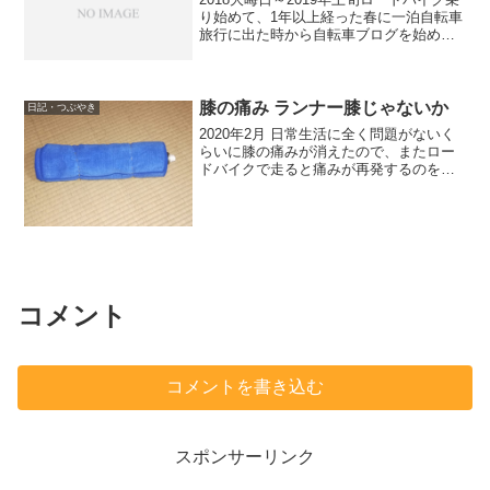
り始めて、1年以上経った春に一泊自転車
旅行に出た時から自転車ブログを始め
た。 今春、平成が終わり新元号になる
ころに丸4年になる。メンテナンスを前回
いつどんな風にやったか や 同じ場所
に行くとき何時...
膝の痛み ランナー膝じゃないか
日記・つぶやき
2020年2月 日常生活に全く問題がないく
らいに膝の痛みが消えたので、またロー
ドバイクで走ると痛みが再発するのを繰
り返している。「膝の外側の痛み」 と
ググったら 腸脛靭帯炎 （ちょうけいじ
んたいえん） ランナー膝 のページが
これでもかと言...
コメント
コメントを書き込む
スポンサーリンク