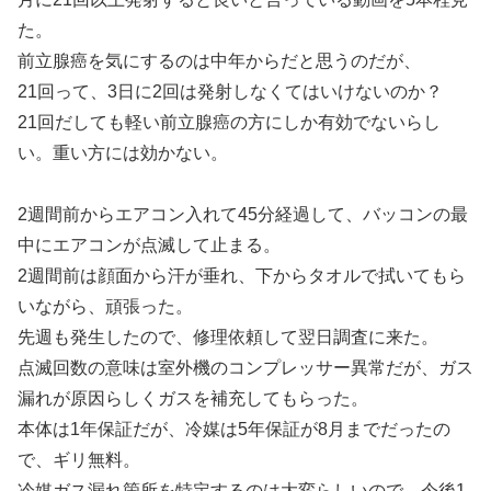
た。
前立腺癌を気にするのは中年からだと思うのだが、
21回って、3日に2回は発射しなくてはいけないのか？
21回だしても軽い前立腺癌の方にしか有効でないらし
い。重い方には効かない。
2週間前からエアコン入れて45分経過して、バッコンの最
中にエアコンが点滅して止まる。
2週間前は顔面から汗が垂れ、下からタオルで拭いてもら
いながら、頑張った。
先週も発生したので、修理依頼して翌日調査に来た。
点滅回数の意味は室外機のコンプレッサー異常だが、ガス
漏れが原因らしくガスを補充してもらった。
本体は1年保証だが、冷媒は5年保証が8月までだったの
で、ギリ無料。
冷媒ガス漏れ箇所を特定するのは大変らしいので、今後1