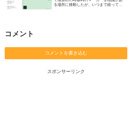
る場所に移動したが、いつまで経っても
承認されず反映されなかった。もうすぐ
一ヶ月になるので、遅すぎる。再度、マ
ーカーを移動してみたら、即時に承認さ
れて地図上に...
コメント
コメントを書き込む
スポンサーリンク