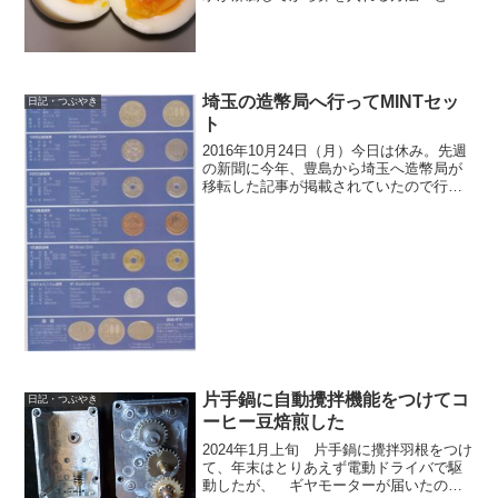
水から卵をいれる方法があるようだ
が、 沸騰してから入れる方法を採用し
ている。 18cmの鍋で卵が完全に水没す
る水の量は1L以上...
埼玉の造幣局へ行ってMINTセッ
日記・つぶやき
ト
2016年10月24日（月）今日は休み。先週
の新聞に今年、豊島から埼玉へ造幣局が
移転した記事が掲載されていたので行っ
てみた。14時過ぎにママチャリででる。
羽根倉橋を渡ってナビでいく。 埼玉ス
ーパーアリーナが見えるぐらいの場所に
あった。1階で...
片手鍋に自動攪拌機能をつけてコ
日記・つぶやき
ーヒー豆焙煎した
2024年1月上旬 片手鍋に攪拌羽根をつけ
て、年末はとりあえず電動ドライバで駆
動したが、 ギヤモーターが届いたの