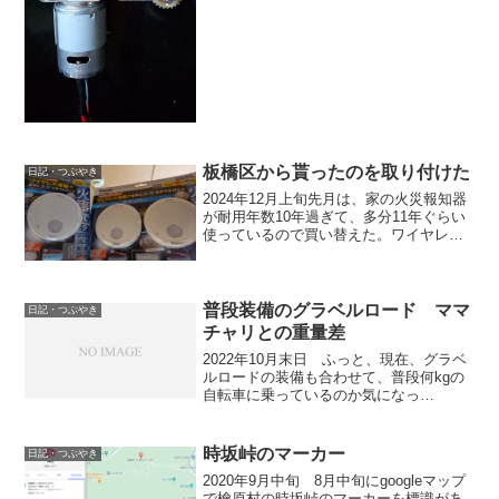
で、サイズを確認後、 鍋へ取り付ける
ための部品をホームセンターで探し回っ
て、 配管用のサドルバンドが薄くて加
工しやすそうだったの...
板橋区から貰ったのを取り付けた
日記・つぶやき
2024年12月上旬先月は、家の火災報知器
が耐用年数10年過ぎて、多分11年ぐらい
使っているので買い替えた。ワイヤレス
連動型の親機子機2台セットと追加で子機
1台。単独型なら安いが、連動型を買うの
は、今後、耳が遠くなって別の階のドア
を閉めた部...
普段装備のグラベルロード ママ
日記・つぶやき
チャリとの重量差
2022年10月末日 ふっと、現在、グラベ
ルロードの装備も合わせて、普段何kgの
自転車に乗っているのか気になっ
た。 100g刻みの体重計に自転車持っ
て乗った重量から自分の体重を引く方法
で確認したら クロモリグラベルロー
時坂峠のマーカー
日記・つぶやき
ドは １７．６kg...
2020年9月中旬 8月中旬にgoogleマップ
で檜原村の時坂峠のマーカーを標識があ