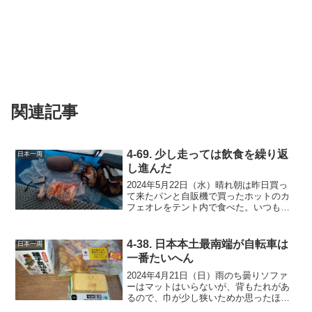
関連記事
4-69. 少し走っては飲食を繰り返
日本一周
し進んだ
2024年5月22日（水）晴れ朝は昨日買っ
て来たパンと自販機で買ったホットのカ
フェオレをテント内で食べた。いつもテ
ント内に持ち込むものは マット、ウレ
タン枕、寝袋、ノートPC、 フロントバ
ッグ（バッテリー、ケーブル、モバイル
4-38. 日本本土最南端が自転車は
日本一周
wifi、マウス...
一番たいへん
2024年4月21日（日）雨のち曇りソファ
ーはマットはいらないが、背もたれがあ
るので、巾が少し狭いためか思ったほど
寝やすくなかった。5時過ぎに起きた。6