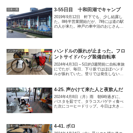
時にコンビニへ行きイートインコーナー
で朝食8時半に、ポケットストーブに固形
3-55日目 十和田湖でキャンプ
日本一周
燃料1個で手洗...
2019年9月12日 軒下でも、少し結露し
た。8時半営業開始だが、7時には道の駅
の人が来た。神戸の車中泊のおじさんと
話した。6週間前に出て来たが、2週間前
に体調をくずして右耳が突発性難聴にな
っている。体調崩した時、皆やさしいく
て、長く道の駅...
ハンドルの振れが止まった。フロ
メンテナンス
ントサイドバッグ装備自転車
2024年4月3日～5日約3週間前に自転車旅
にでたが、毎日、下り坂ではほぼハンド
ルが振れていた。登りでは発生しない。
平坦でも発生することがあり、数十秒続
く。下りでスピードが出ているときに、
ハンドルが振れるととても怖い。自転車
4-25. 声かけて来た人と夜飲んだ
日本一周
の問題かと、途中...
2024年4月8日（月）雨 朝6時過ぎに、
パスタを茹でて、タラコスパゲティ食べ
た次にコーヒードリップ。今日は大き目
のロートでもお湯が垂れた。この道の駅
には猫がいて、右奥にキャットフードが
あった。写真左の猫1匹かと思っていた
ら、黒猫もいた。今...
4-41. ボロ
日本一周