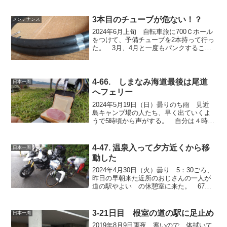
3本目のチューブが危ない！？
メンテナンス
2024年6月上旬 自転車旅に700Ｃホール
をつけて、予備チューブを2本持って行っ
た。 3月、4月と一度もパンクすること
はなく、さすがグラベルタイヤはロード
タイヤとは違うな～ と安心しきってい
た。 ところが、朝出ようとしたときに
後輪タイヤが...
4-66. しまなみ海道最後は尾道
日本一周
へフェリー
2024年5月19日（日）曇りのち雨 見近
島キャンプ場の人たち、早く出ていくよ
うで5時頃から声がする。 自分は４時頃
から昨日のブログを書いていたので、6時
にテントから出て朝飯。 6枚入りの食パ
ンを昨晩2枚使った。 ハムとチーズを全
4-47. 温泉入って夕方近くから移
日本一周
部食べない...
動した
2024年4月30日（火）曇り 5：30ごろ、
昨日の早朝来た近所のおじさんの一人が
道の駅やよい の休憩室に来た。 67歳
だった。 その後、もう一人も車で来
た。 道の駅に一昨日から一緒にいた名
古屋のライダーと6：10にさよならし
3-21日目 根室の道の駅に足止め
日本一周
た。 もともと...
2019年8月9日雨夜、寒いので、体拭いて