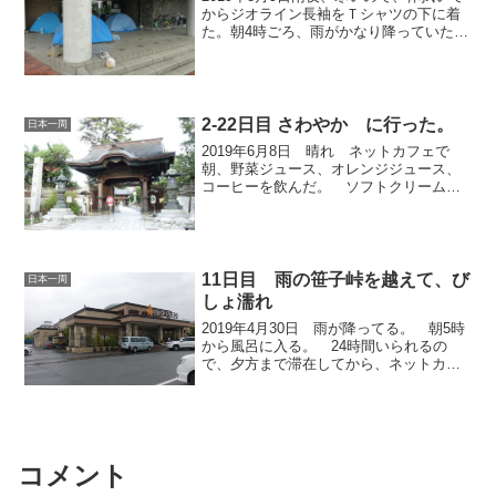
からジオライン長袖をＴシャツの下に着
た。朝4時ごろ、雨がかなり降っていた。
右奥が自分。左がオーストリア女子学
生。 朝、真ん中のテントが増えてた。 昨
日の大阪の学生だった。根室のカニ買う
と泊まれるライ...
2-22日目 さわやか に行った。
日本一周
2019年6月8日 晴れ ネットカフェで
朝、野菜ジュース、オレンジジュース、
コーヒーを飲んだ。 ソフトクリームは5
時過ぎても準備中だった。 ネットカフ
ェ出る5分前にソフトクリーム食べられ
た。 昨晩、吉野家のメニューみたら朝
定食 4：00～1...
11日目 雨の笹子峠を越えて、び
日本一周
しょ濡れ
2019年4月30日 雨が降ってる。 朝5時
から風呂に入る。 24時間いられるの
で、夕方まで滞在してから、ネットカフ
ェで一泊すれば翌日、雨ではなさそうな
のでそうしようかとも思ったが、雨の日
に走ってみることを選択してみた。 や
めとけばよかった...
コメント