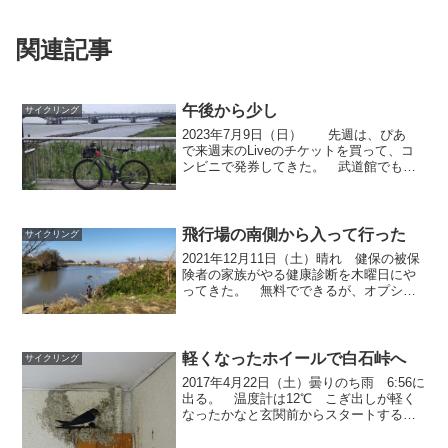
関連記事
午後から少し
サイクリング
2023年7月9日（日） 先週は、ぴあ
で来週末のLiveのチケットを買って、コ
ンビニで発券してきた。 武道館でもコ
ンサートやったことがあるので、大人気
でチケットとれないのかと思っていた
が 余裕だった。 大きな会場でギター
クレージーのゲー...
飛行場の南側から入って行った
サイクリング
2021年12月11日（土）晴れ 健保の被保
険者の家族がやる健康診断を木曜日にや
ってきた。 無料でできるが、オプショ
ンを２つつけたので1万円以上出費だが、
簡単な検査しかやらない。 胃カメラも
検便もレントゲンも視力、聴力も眼底も
心電図も検査し...
軽くなったホイールで白石峠へ
サイクリング
2017年4月22日（土）曇りのち雨 6:56に
出る。 温度計は12℃ こぎ出しが軽く
なったかなと玄関前からスタートする
が・・・？？？ 坂が登りやすくなった
か確認するために、定峰峠に行くか白石