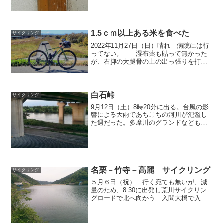
峠に行くか 考えたが、激坂の方が違い
が分かりやす...
1.5ｃｍ以上ある米を食べた
サイクリング
2022年11月27日（日）晴れ 病院には行
ってない。 湿布薬も貼って無かった
が、右脚の大腿骨の上の出っ張りを打っ
たのが、痛くなることがある。昨年、通
院した時の貼り薬が残っていたので、昨
日から貼り始めた。ちょっと遅いか9:50
に出た。 温...
白石峠
サイクリング
9月12日（土）8時20分に出る。台風の影
響による大雨であちこちの河川が氾濫し
た週だった。多摩川のグランドなども水
没しているテレビ映像を数日前やってい
たので、荒川自転車道も水没していない
か心配だったが、土手に上がると荒川の
水が特に増えている...
名栗－竹寺－高麗 サイクリング
サイクリング
５月６日（祝） 行く宛ても無いが、減
量のため、8:30に出発し荒川サイクリン
グロードで北へ向かう 入間大橋で入間
川サイクリングロードへ入り、終点まで
行く。 飯能駅を見てから、 名栗の有
間ダムへ行く。 湖左回りで、通行止め