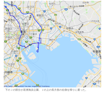
下のＪの部分が若洲海浜公園、Ｊの上の長方形の右側を帰りに通った。