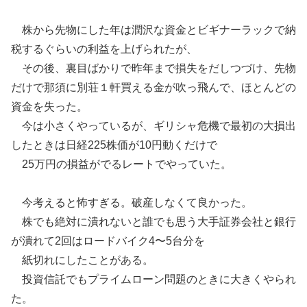
株から先物にした年は潤沢な資金とビギナーラックで納
税するぐらいの利益を上げられたが、
その後、裏目ばかりで昨年まで損失をだしつづけ、先物
だけで那須に別荘１軒買える金が吹っ飛んで、ほとんどの
資金を失った。
今は小さくやっているが、ギリシャ危機で最初の大損出
したときは日経225株価が10円動くだけで
25万円の損益がでるレートでやっていた。
今考えると怖すぎる。破産しなくて良かった。
株でも絶対に潰れないと誰でも思う大手証券会社と銀行
が潰れて2回はロードバイク4〜5台分を
紙切れにしたことがある。
投資信託でもプライムローン問題のときに大きくやられ
た。