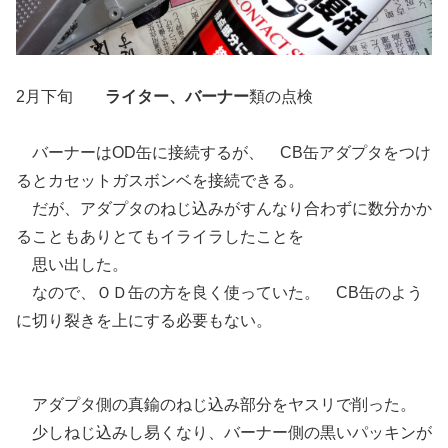
2月下旬
ライター、バーナー
類の点検
バーナーはOD缶に接続するが、 CB缶アダプタをつけ
るとカセットガスボンベを接続できる。
だが、アダプタのねじ込みがすんなり合わずに数分かか
ることもありとてもイライラしたことを
思い出した。
なので、ＯＤ缶の方を良く使っていた。 CB缶のよう
に切り裂きを上にする必要もない。
アダプタ側の真鍮のねじ込み部分をヤスリで削った。
少しねじ込みし易くなり、バーナー側の黒いパッキンが