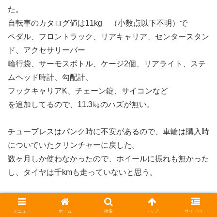
た。
自転車のカタログ値は11kg （小数点以下不明）で
ペダル、フロントラック、リアキャリア、センタースタン
ド、アクセサリーバー
輪行袋、サーモスボトル、ケージ2個、リアライト、ステ
ムヘッド時計、勾配計、
フックキャリアK、チェーン錠、サイコンなど
を追加してるので、11.3㎏のハズが無い。
チューブレスはパンク時に不安があるので、車輪は購入時
についていたクリンチャーに戻した。
数ヶ月しか使わなかったので、ホイールに振れも無かった
し、タイヤは千kmも走っていないと思う。
メニュー
ホーム
検索
トップ
サイドバー