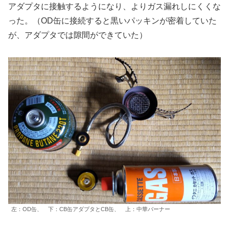
アダプタに接触するようになり、よりガス漏れしにくくな
った。（OD缶に接続すると黒いパッキンが密着していた
が、アダプタでは隙間ができていた）
左：OD缶、 下：CB缶アダプタとCB缶、 上：中華バーナー